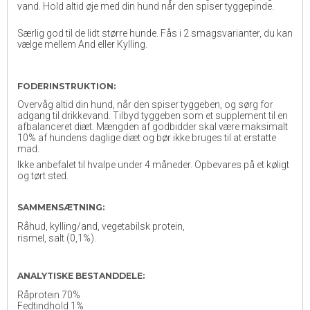
vand. Hold altid øje med din hund når den spiser tyggepinde.
Særlig god til de lidt større hunde. Fås i 2 smagsvarianter, du kan
vælge mellem And eller Kylling.
FODERINSTRUKTION:
Overvåg altid din hund, når den spiser tyggeben, og sørg for
adgang til drikkevand. Tilbyd tyggeben som et supplement til en
afbalanceret diæt. Mængden af godbidder skal være maksimalt
10% af hundens daglige diæt og bør ikke bruges til at erstatte
mad.
Ikke anbefalet til hvalpe under 4 måneder. Opbevares på et køligt
og tørt sted.
SAMMENSÆTNING:
Råhud, kylling/and, vegetabilsk protein,
rismel, salt (0,1%).
ANALYTISKE BESTANDDELE:
Råprotein 70%
Fedtindhold 1%