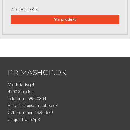
49,00 DKK
Vis produkt
PRIMASHOP.DK
Middelfartvej 4
4200 Slagelse
Telefonnr.
:
58540804
E-mail
:
info@primashop.dk
CVR-nummer
:
46251679
Unique Trade ApS