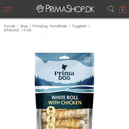
0
Forside
/
Shop
/
PrimaDog - hundefoder
/
Tyggeben
/
White Roll - 15 stk