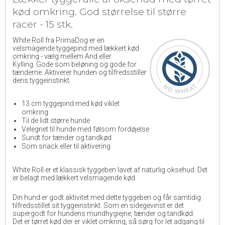
kød omkring. God størrelse til større
racer - 15 stk.
White Roll fra PrimaDog er en
velsmagende tyggepind med lækkert kød
omkring - vælg mellem And eller
Kylling. Gode som beløning og gode for
tænderne. Aktiverer hunden og tilfredsstiller
dens tyggeinstinkt.
13 cm tyggepind med kød viklet
omkring
Til de lidt større hunde
Velegnet til hunde med følsom fordøjelse
Sundt for tænder og tandkød
Som snack eller til aktivering
White Roll er et klassisk tyggeben lavet af naturlig oksehud. Det
er belagt med lækkert velsmagende kød.
Din hund er godt aktivitet med dette tyggeben og får samtidig
tilfredsstillet sit tyggeinstinkt. Som en sidegevinst er det
supergodt for hundens mundhygiejne, tænder og tandkød.
Det er tørret kød der er viklet omkring, så sørg for let adgang til