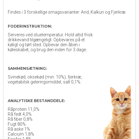
Findes i 3 forskellige smagsvarianter: And, Kalkun og Fjerkræ.
FODERINSTRUKTION:
Serveres ved stuetemperatur. Hold altid frisk
drikkevand tilgængeligt. Opbevares på et
køligt og tørt sted. Opbevar den åben i
køleskabet, og brug den inden for 3 dage.
SAMMENSÆTNING:
Svinekød, oksekød (min. 10%), fjerkræ,
vegetabilsk geleringsmiddel, salt 0,1%.
ANALYTISKE BESTANDDELE:
Råprotein 11,0%
Rå fedt 4,0%
Rå fiber 0,8%
Fugt 80%
Rå aske 1%
Calcium 1,8%
Fosfor 1,8%