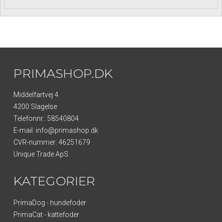
PRIMASHOP.DK
Middelfartvej 4
4200 Slagelse
Telefonnr.
:
58540804
E-mail
:
info@primashop.dk
CVR-nummer
:
46251679
Unique Trade ApS
KATEGORIER
PrimaDog - hundefoder
PrimaCat - kattefoder