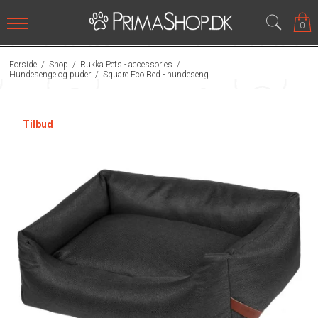
0
Forside
/
Shop
/
Rukka Pets - accessories
/
Hundesenge og puder
/
Square Eco Bed - hundeseng
Tilbud