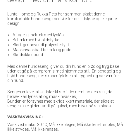
Luhta Home og Rukka Pets har sammen skabt denne
komfortable hundeseng med øje for det tidsløse og elegante
design.
Aftageligt betræk med lynlås
Betræk med høj slidstyrke
Blødt genanvendt polyesterfyld
Maskinvaskbart betræk og pude
Skridsikker bund
Med denne hundeseng, giver du din hund en blød og tryg base
uden at gå på kompromis med hjemmets stil. En behagelig og
blød hundeseng, der skaber følelsen af tryghed og nærvær for
din hund.
Sengen er lavet af slidstærkt stof, der nemt holdes rent, da
betræk kan lynes af og maskinvaskes,
Bunden er forsynes med skridsikkert materiale, der sikre at
sengen ikke glider rundt på gulvet, men bliver på sin plads.
VASKEANVISNING:
Vask ved maks. 30 °C, Må ikke bleges, Må ikke tørretumbles, Må
ikke stryges, Må ikke renses.