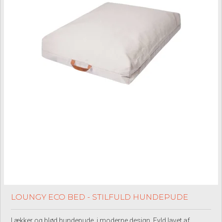
LOUNGY ECO BED - STILFULD HUNDEPUDE
Lækker og blød hundepude, i moderne design. Fyld lavet af