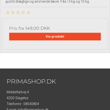
god til drægtige og ammende tæver. Fås i 3 kg og 10 kg.
Pris fra
149,00 DKK
Vis produkt
PRIMASHOP.DK
Middelfartvej 4
4200 Slagelse
Telefonnr.
:
58540804
E-mail
:
info@primashop.dk