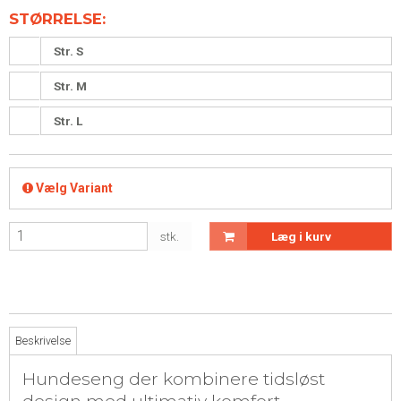
STØRRELSE:
Str. S
Str. M
Str. L
Vælg Variant
stk.
Læg i kurv
Beskrivelse
Hundeseng der kombinere tidsløst
design med ultimativ komfort