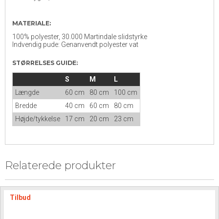
MATERIALE:
100% polyester, 30.000 Martindale slidstyrke
Indvendig pude: Genanvendt polyester vat
STØRRELSES GUIDE:
S
M
L
Længde
60 cm
80 cm
100 cm
Bredde
40 cm
60 cm
80 cm
Højde/tykkelse
17 cm
20 cm
23 cm
Relaterede produkter
Tilbud