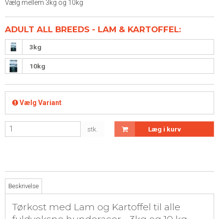
Vælg mellem 3kg og 10kg
ADULT ALL BREEDS - LAM & KARTOFFEL:
3kg
10kg
Vælg Variant
stk.
Læg i kurv
Beskrivelse
Tørkost med Lam og Kartoffel til alle
fuldvoksne hunderacer - 3kg og 10 kg