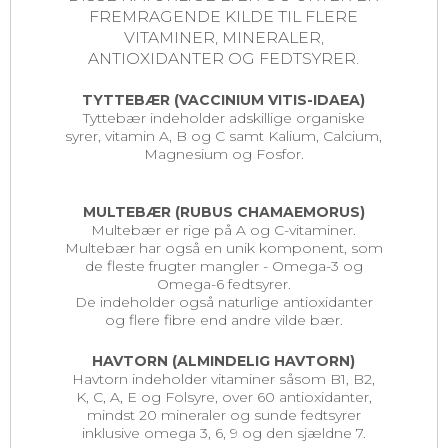
FREMRAGENDE KILDE TIL FLERE
VITAMINER, MINERALER,
ANTIOXIDANTER OG FEDTSYRER.
TYTTEBÆR (VACCINIUM VITIS-IDAEA)
Tyttebær indeholder adskillige organiske
syrer, vitamin A, B og C samt Kalium, Calcium,
Magnesium og Fosfor.
MULTEBÆR (RUBUS CHAMAEMORUS)
Multebær er rige på A og C-vitaminer.
Multebær har også en unik komponent, som
de fleste frugter mangler - Omega-3 og
Omega-6 fedtsyrer.
De indeholder også naturlige antioxidanter
og flere fibre end andre vilde bær.
HAVTORN (ALMINDELIG HAVTORN)
Havtorn indeholder vitaminer såsom B1, B2,
K, C, A, E og Folsyre, over 60 antioxidanter,
mindst 20 mineraler og sunde fedtsyrer
inklusive omega 3, 6, 9 og den sjældne 7.