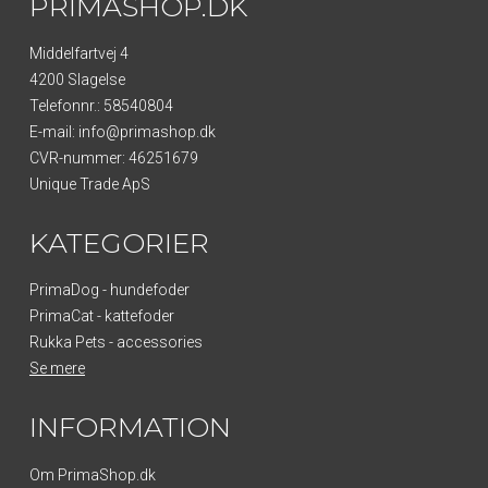
PRIMASHOP.DK
Middelfartvej 4
4200 Slagelse
Telefonnr.
:
58540804
E-mail
:
info@primashop.dk
CVR-nummer
:
46251679
Unique Trade ApS
KATEGORIER
PrimaDog - hundefoder
PrimaCat - kattefoder
Rukka Pets - accessories
Se mere
INFORMATION
Om PrimaShop.dk