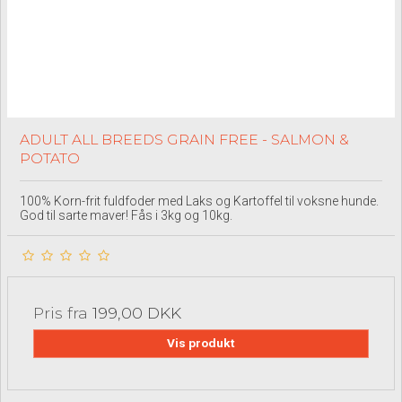
ADULT ALL BREEDS GRAIN FREE - SALMON &
POTATO
100% Korn-frit fuldfoder med Laks og Kartoffel til voksne hunde.
God til sarte maver! Fås i 3kg og 10kg.
Pris fra
199,00 DKK
Vis produkt