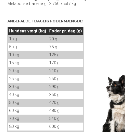
Metaboliserbar energi: 3.750 kcal / kg
ANBEFALDET DAGLIG FODERMÆNGDE:
Hundens vægt (kg)
Foder pr. dag (g)
1 kg
20 g
5 kg
75 g
10 kg
125 g
15 kg
170 g
20 kg
210 g
25 kg
250 g
30 kg
290 g
40 kg
350 g
50 kg
420 g
60 kg
480 g
70 kg
540 g
80 kg
600 g