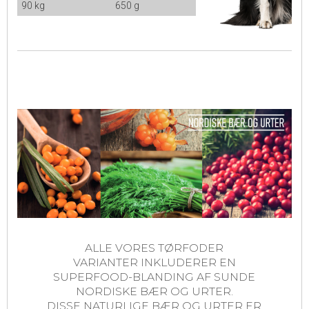
90 kg
650 g
ALLE VORES TØRFODER
VARIANTER INKLUDERER EN
SUPERFOOD-BLANDING AF SUNDE
NORDISKE BÆR OG URTER.
DISSE NATURLIGE BÆR OG URTER ER