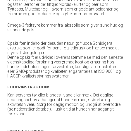
og Urter. Derfor er der tilføjet Nordiske urter og bær som
Tyttebær, Multebær og Havtorn som er gode antioxidanter og
fremme en god fordøjelse og støtter immunforsvaret.
Omega-3 fedtsyre kommer fra lakseolie som giver sund hud og
skinnende pels.
Opskriften indeholder desuden naturligt Yucca Schidigera
ekstrakt som er godt for sener og ledbrusk og hjælper med at
styre afføringslugten.
Denne opskrift er udviklet i overensstemmelse med den seneste
videnskabelige forskning vedrørende kost og ernæring hos
hunde. Indeholder ingen farvestoffer, kunstige aromastoffer
eller GMO-produkter og kvaliteten er garanteres af ISO 9001 og
HACCP kvalitetsstyringssystemer.
FODERINSTRUKTION:
Kan serveres tør eller blandes i vand eller mælk. Det daglige
ernæringsbehov afhænger af hundens race, størrelse og
aktivitetsniveau. Sørg for daglig motion og undgå at overfodre
(se nedenstående tabel). Husk altid at hunden har adgang til
frisk vand.