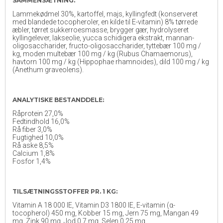
SAMMENSÆTNING:
Lammekødmel 30%, kartoffel, majs, kyllingfedt (konserveret
med blandede tocopheroler, en kilde til E-vitamin) 8% tørrede
æbler, tørret sukkerroesmasse, brygger gær, hydrolyseret
kyllingelever, lakseolie, yucca schidigera ekstrakt, mannan-
oligosaccharider, fructo-oligosaccharider, tyttebær 100 mg /
kg, moden multebær 100 mg / kg (Rubus Chamaemorus),
havtorn 100 mg / kg (Hippophae rhamnoides), dild 100 mg / kg
(Anethum graveolens).
ANALYTISKE BESTANDDELE:
Råprotein 27,0%
Fedtindhold 16,0%
Rå fiber 3,0%
Fugtighed 10,0%
Rå aske 8,5%
Calcium 1,8%
Fosfor 1,4%
TILSÆTNINGSSTOFFER PR. 1 KG:
Vitamin A 18 000 IE, Vitamin D3 1800 IE, E-vitamin (α-
tocopherol) 450 mg, Kobber 15 mg, Jern 75 mg, Mangan 49
mg, Zink 90 mg, Jod 0,7 mg, Selen 0,25 mg