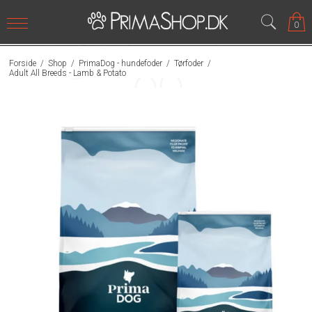
0
Forside
/
Shop
/
PrimaDog - hundefoder
/
Tørfoder
/
Adult All Breeds - Lamb & Potato