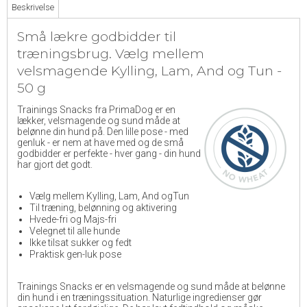
Beskrivelse
Små lækre godbidder til
træningsbrug. Vælg mellem
velsmagende Kylling, Lam, And og Tun -
50 g
Trainings Snacks fra PrimaDog er en
lækker, velsmagende og sund måde at
belønne din hund på. Den lille pose - med
genluk - er nem at have med og de små
godbidder er perfekte - hver gang - din hund
har gjort det godt.
Vælg mellem Kylling, Lam, And ogTun
Til træning, belønning og aktivering
Hvede-fri og Majs-fri
Velegnet til alle hunde
Ikke tilsat sukker og fedt
Praktisk gen-luk pose
Trainings Snacks er en velsmagende og sund måde at belønne
din hund i en træningssituation. Naturlige ingredienser gør