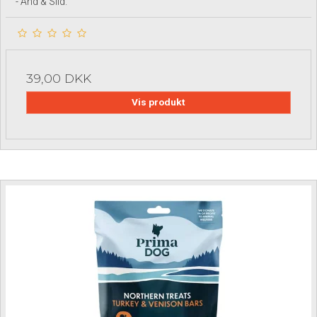
- And & Sild.
39,00 DKK
Vis produkt