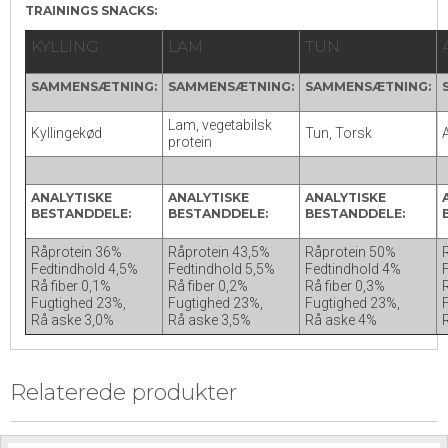
TRAININGS SNACKS:
KYLLING
LAM
TUN
SAMMENSÆTNING:
SAMMENSÆTNING:
SAMMENSÆTNING:
Lam, vegetabilsk
Kyllingekød
Tun, Torsk
protein
ANALYTISKE
ANALYTISKE
ANALYTISKE
BESTANDDELE:
BESTANDDELE:
BESTANDDELE:
Råprotein 36%
Råprotein 43,5%
Råprotein 50%
Fedtindhold 4,5%
Fedtindhold 5,5%
Fedtindhold 4%
Rå fiber 0,1%
Rå fiber 0,2%
Rå fiber 0,3%
Fugtighed 23%,
Fugtighed 23%,
Fugtighed 23%,
Rå aske 3,0%
Rå aske 3,5%
Rå aske 4%
Relaterede produkter