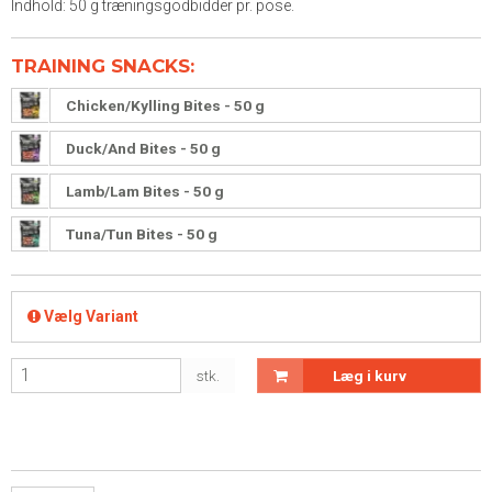
Indhold: 50 g træningsgodbidder pr. pose.
TRAINING SNACKS:
Chicken/Kylling Bites - 50 g
Duck/And Bites - 50 g
Lamb/Lam Bites - 50 g
Tuna/Tun Bites - 50 g
Vælg Variant
stk.
Læg i kurv