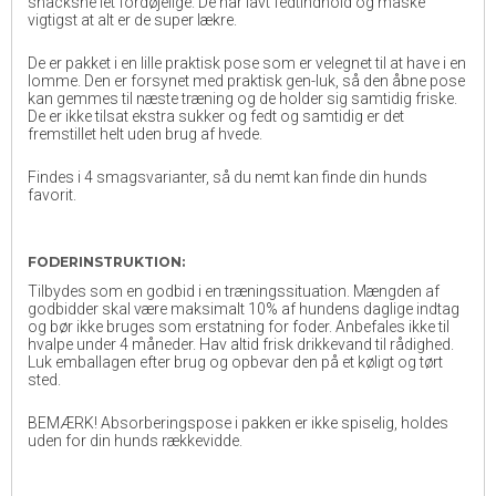
snacksne let fordøjelige. De har lavt fedtindhold og måske
vigtigst at alt er de super lækre.
De er pakket i en lille praktisk pose som er velegnet til at have i en
lomme. Den er forsynet med praktisk gen-luk, så den åbne pose
kan gemmes til næste træning og de holder sig samtidig friske.
De er ikke tilsat ekstra sukker og fedt og samtidig er det
fremstillet helt uden brug af hvede.
Findes i 4 smagsvarianter, så du nemt kan finde din hunds
favorit.
FODERINSTRUKTION:
Tilbydes som en godbid i en træningssituation. Mængden af
godbidder skal være maksimalt 10% af hundens daglige indtag
og bør ikke bruges som erstatning for foder. Anbefales ikke til
hvalpe under 4 måneder. Hav altid frisk drikkevand til rådighed.
Luk emballagen efter brug og opbevar den på et køligt og tørt
sted.
BEMÆRK! Absorberingspose i pakken er ikke spiselig, holdes
uden for din hunds rækkevidde.