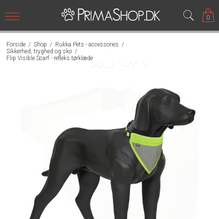
0
Forside
/
Shop
/
Rukka Pets - accessories
/
Sikkerhed, tryghed og sko
/
Flip Visible Scarf - refleks tørklæde