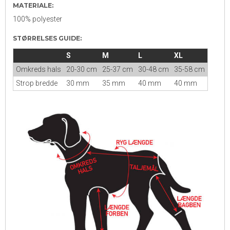
MATERIALE:
100% polyester
STØRRELSES GUIDE:
S
M
L
XL
Omkreds hals
20-30 cm
25-37 cm
30-48 cm
35-58 cm
Strop bredde
30 mm
35 mm
40 mm
40 mm