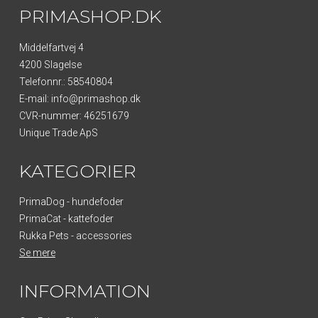
PRIMASHOP.DK
Middelfartvej 4
4200 Slagelse
Telefonnr.
:
58540804
E-mail
:
info@primashop.dk
CVR-nummer
:
46251679
Unique Trade ApS
KATEGORIER
PrimaDog - hundefoder
PrimaCat - kattefoder
Rukka Pets - accessories
Se mere
INFORMATION