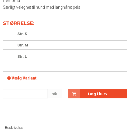
frembrud.
Særligt velegnet til hund med langhåret pels.
STØRRELSE:
Str. S
Str. M
Str. L
Vælg Variant
stk.
Læg i kurv
Beskrivelse