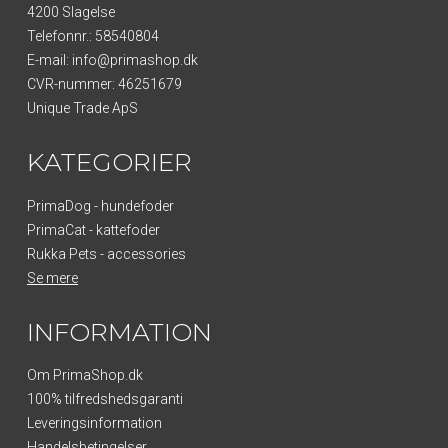
4200 Slagelse
Telefonnr.
:
58540804
E-mail
:
info@primashop.dk
CVR-nummer
:
46251679
Unique Trade ApS
KATEGORIER
PrimaDog - hundefoder
PrimaCat - kattefoder
Rukka Pets - accessories
Se mere
INFORMATION
Om PrimaShop.dk
100% tilfredshedsgaranti
Leveringsinformation
Handelsbetingelser