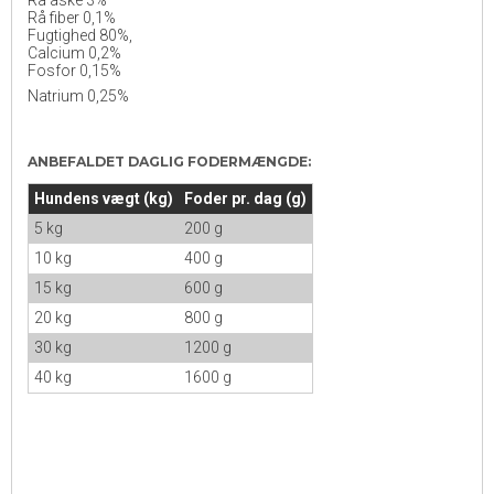
Rå fiber 0,1%
Fugtighed 80%,
Calcium 0,2%
Fosfor 0,15%
Natrium 0,25%
ANBEFALDET DAGLIG FODERMÆNGDE:
Hundens vægt (kg)
Foder pr. dag (g)
5 kg
200 g
10 kg
400 g
15 kg
600 g
20 kg
800 g
30 kg
1200 g
40 kg
1600 g