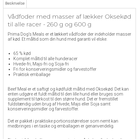
Beskrivelse
Vådfoder med masser af lækker Oksekød
til alle racer - 260 g og 600 g
Prima Dog's Meals er et lækkert vådfoder der indeholder masser
af kød. Et måltid som din hund med garanti vil elske.
65 % kød
Komplet måltid til alle hunderacer
Hvede-fri, Majs-fri og Soja-fri
Fri for konserveringsmidler og farvestoffer
Praktisk emballage
Beef Meal er et saftigt og kødfuldt måltid med Oksekød. Det kan
enten udgøre et fuldt måltid til den lille hund eller bruges som
supplement til tørkost til den større hund. Det er fremstillet
fuldstændig uden brug af Hvede, Majs eller Soja samt
konserveringsmidler og farvestoffer.
Det er pakket i praktiske portionsstørrelser som nemt kan
medbringes i en taske og emballagen er genanvendelig.