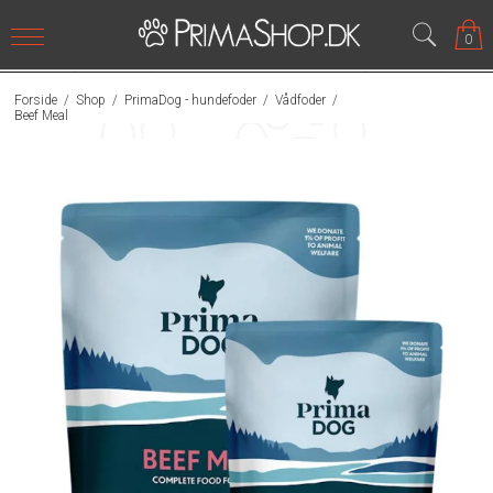
0
Forside
/
Shop
/
PrimaDog - hundefoder
/
Vådfoder
/
Beef Meal