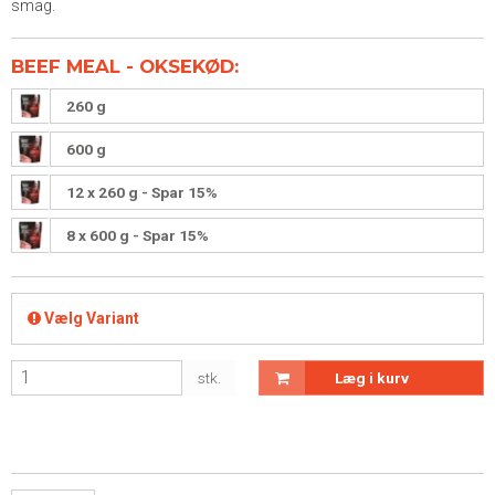
smag.
BEEF MEAL - OKSEKØD:
260 g
600 g
12 x 260 g - Spar 15%
8 x 600 g - Spar 15%
Vælg Variant
stk.
Læg i kurv