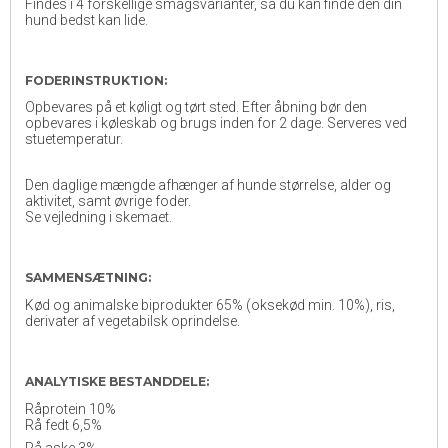
Findes i 4 forskellige smagsvarianter, så du kan finde den din
hund bedst kan lide.
FODERINSTRUKTION:
Opbevares på et køligt og tørt sted. Efter åbning bør den
opbevares i køleskab og brugs inden for 2 dage. Serveres ved
stuetemperatur.
Den daglige mængde afhænger af hunde størrelse, alder og
aktivitet, samt øvrige foder.
Se vejledning i skemaet.
SAMMENSÆTNING:
Kød og animalske biprodukter 65% (oksekød min. 10%), ris,
derivater af vegetabilsk oprindelse.
ANALYTISKE BESTANDDELE:
Råprotein 10%
Rå fedt 6,5%
Rå aske 3%