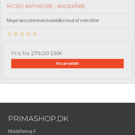
MICRO BATHROBE - BADEKÅBE
Meget absorberende badekåbe lavet af mikrofiber
Pris fra
279,00 DKK
Vis produkt
PRIMASHOP.DK
Middelfartvej 4