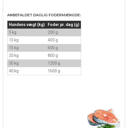
ANBEFALDET DAGLIG FODERMÆNGDE:
Hundens vægt (kg)
Foder pr. dag (g)
5 kg
200 g
10 kg
400 g
15 kg
600 g
20 kg
800 g
30 kg
1200 g
40 kg
1600 g