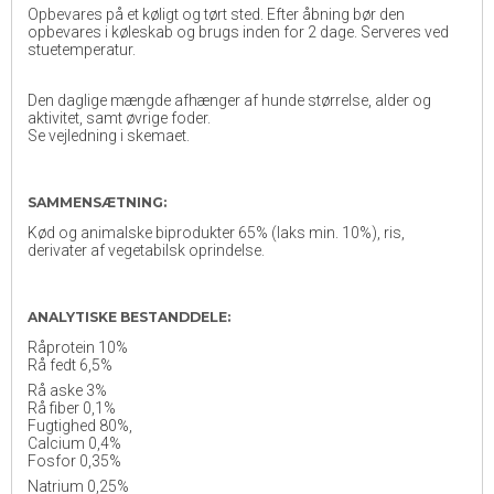
Opbevares på et køligt og tørt sted. Efter åbning bør den
opbevares i køleskab og brugs inden for 2 dage. Serveres ved
stuetemperatur.
Den daglige mængde afhænger af hunde størrelse, alder og
aktivitet, samt øvrige foder.
Se vejledning i skemaet.
SAMMENSÆTNING:
Kød og animalske biprodukter 65% (laks min. 10%), ris,
derivater af vegetabilsk oprindelse.
ANALYTISKE BESTANDDELE:
Råprotein 10%
Rå fedt 6,5%
Rå aske 3%
Rå fiber 0,1%
Fugtighed 80%,
Calcium 0,4%
Fosfor 0,35%
Natrium 0,25%