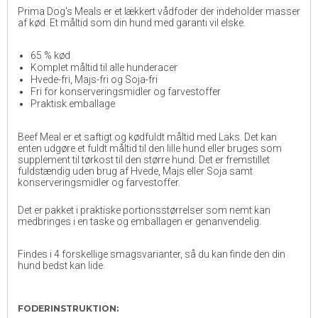
Prima Dog's Meals er et lækkert vådfoder der indeholder masser
af kød. Et måltid som din hund med garanti vil elske.
65 % kød
Komplet måltid til alle hunderacer
Hvede-fri, Majs-fri og Soja-fri
Fri for konserveringsmidler og farvestoffer
Praktisk emballage
Beef Meal er et saftigt og kødfuldt måltid med Laks. Det kan
enten udgøre et fuldt måltid til den lille hund eller bruges som
supplement til tørkost til den større hund. Det er fremstillet
fuldstændig uden brug af Hvede, Majs eller Soja samt
konserveringsmidler og farvestoffer.
Det er pakket i praktiske portionsstørrelser som nemt kan
medbringes i en taske og emballagen er genanvendelig.
Findes i 4 forskellige smagsvarianter, så du kan finde den din
hund bedst kan lide.
FODERINSTRUKTION: