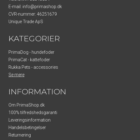
E-mail
:
info@primashop.dk
CVR-nummer
:
46251679
Unique Trade ApS
KATEGORIER
PrimaDog - hundefoder
PrimaCat - kattefoder
Rukka Pets - accessories
Se mere
INFORMATION
Om PrimaShop.dk
100% tilfredshedsgaranti
Leveringsinformation
Handelsbetingelser
Returnering