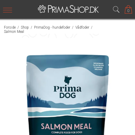
0
Forside
/
Shop
/
PrimaDog - hundefoder
/
Vådfoder
/
Salmon Meal